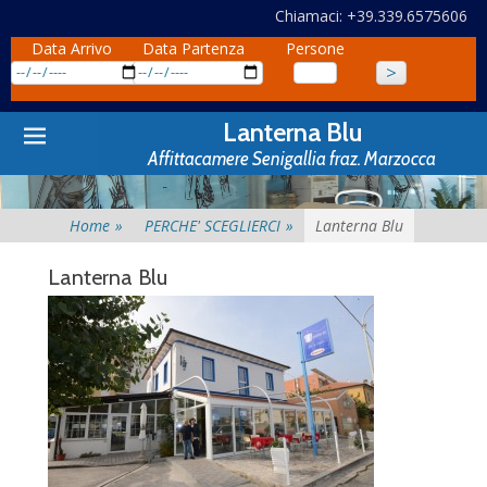
Chiamaci: +39.339.6575606
Data Arrivo
Data Partenza
Persone
Primary
Skip
Lanterna Blu
to
Menu
Affittacamere Senigallia fraz. Marzocca
content
Home
»
PERCHE' SCEGLIERCI
»
Lanterna Blu
Lanterna Blu