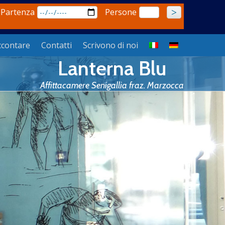
 Partenza
Persone
ccontare
Contatti
Scrivono di noi
Lanterna Blu
Affittacamere Senigallia fraz. Marzocca