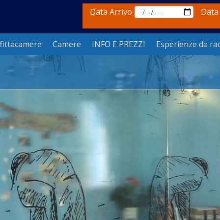
Data Arrivo
Data
fittacamere
Camere
INFO E PREZZI
Esperienze da ra