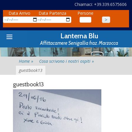
Chiamaci: +39.339.6575606
Data Arrivo
Data Partenza
Persone
Primary
Skip
Lanterna Blu
to
Menu
Affittacamere Senigallia fraz. Marzocca
content
Home
»
Cosa scrivono i nostri ospiti
»
guestbook13
guestbook13