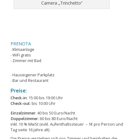
Camera „Trinchetto“
PRENOTA
Klimaanlage
WiFi gratis
Zimmer mit Bad
Hauseigener Parkplatz
Bar und Restaurant
Preise:
Check-in
: 15:00 bis 19:00 Uhr
Check-out:
bis 10:00 Uhr
Einzelzimmer
: 40 bis 50 Euro/Nacht
Doppelzimmer
: 60 bis 80 Euro/Nacht
inkl. 10 % MwSt (exkl. Aufenthaltssteuer – 1€ pro Person und
Tag seite 16 Jahre alt)
Die Preise verstehen sich pro Zimmer und beinhalten die