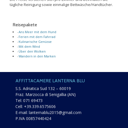
tägliche Reinigung sowie einmalige Bettwäsche/Handtücher.
Reisepakete
Ans Meer mit dem Hund
Ferien mit dem Fahrrad
Kulinarische Genüsse
Mit dem Wind
Über den Wolken
Wandern in den Marken
AFFITTACAMERE LANTERNA BLU
S.S. Adriatica Sud 132 – 60019
Fraz. Marzocca di Senigallia (AN)
Tel:
071 69473
Cell:
+39.339.6575606
E-mail:
lanternablu2015@gmail.com
P.IVA 00857440424