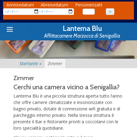
Anreisedatum
Abreisedatum
Personenzahl
Primary
Skip
Lanterna Blu
to
Menu
Affittacamere Marzocca di Senigallia
content
Startseite
»
Zimmer
Zimmer
Cerchi una camera vicino a Senigallia?
Lanterna Blu è una piccola struttura aperta tutto l’anno
che offre camere climatizzate e insonorizzate con
bagno privato, dotate di connessione wifi gratuita e di
parcheggio interno privato. Nella stessa struttura è
presente il Bar e Ristorante pronti a coccolarvi con le
loro specialità quotidiane.