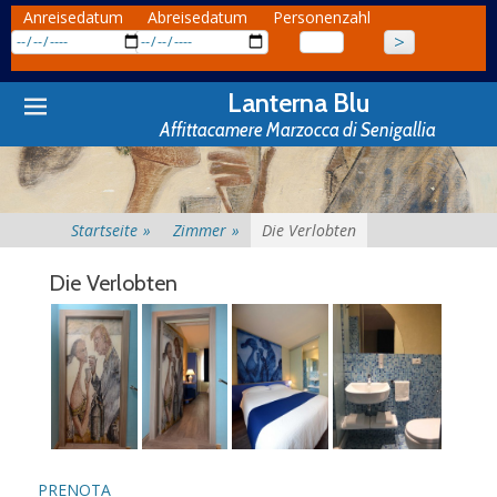
Anreisedatum
Abreisedatum
Personenzahl
Primary
Skip
Lanterna Blu
to
Menu
Affittacamere Marzocca di Senigallia
content
Startseite
»
Zimmer
»
Die Verlobten
Die Verlobten
PRENOTA