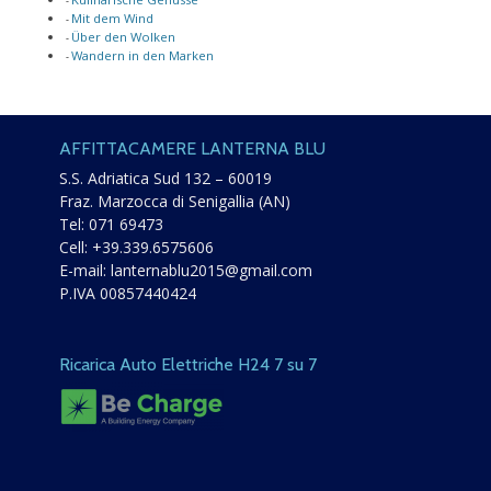
Mit dem Wind
Über den Wolken
Wandern in den Marken
AFFITTACAMERE LANTERNA BLU
S.S. Adriatica Sud 132 – 60019
Fraz. Marzocca di Senigallia (AN)
Tel:
071 69473
Cell:
+39.339.6575606
E-mail:
lanternablu2015@gmail.com
P.IVA 00857440424
Ricarica Auto Elettriche H24 7 su 7