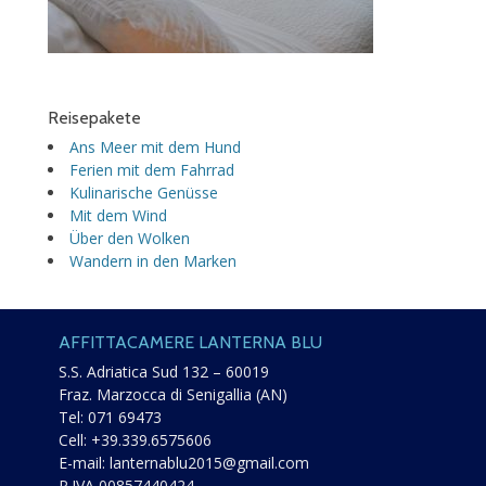
Reisepakete
Ans Meer mit dem Hund
Ferien mit dem Fahrrad
Kulinarische Genüsse
Mit dem Wind
Über den Wolken
Wandern in den Marken
AFFITTACAMERE LANTERNA BLU
S.S. Adriatica Sud 132 – 60019
Fraz. Marzocca di Senigallia (AN)
Tel:
071 69473
Cell:
+39.339.6575606
E-mail:
lanternablu2015@gmail.com
P.IVA 00857440424