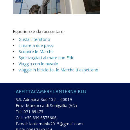
Esperienze da raccontare
Gusta il territorio
il mare a due passi
Scoprire le Marche
Sguinzagliati al mare con Fido
Viaggia con le nuvole
viaggia in bicicletta, le Marche ti aspettano
AFFITTACAMERE LANTERNA BLU
S.S. Adriatica Sud 132 – 60019
Fraz. Marzocca di Senigallia (AN)
Tel:
071 69473
Cell:
+39.339.6575606
E-mail:
lanternablu2015@gmail.com
P.IVA 00857440424