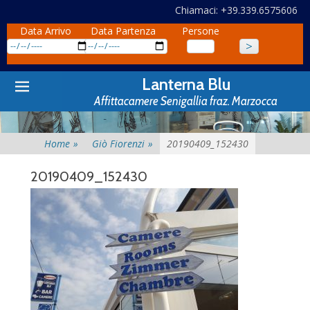
Chiamaci: +39.339.6575606
Data Arrivo
Data Partenza
Persone
Primary
Skip
Lanterna Blu
to
Menu
Affittacamere Senigallia fraz. Marzocca
content
Home
»
Giò Fiorenzi
»
20190409_152430
20190409_152430