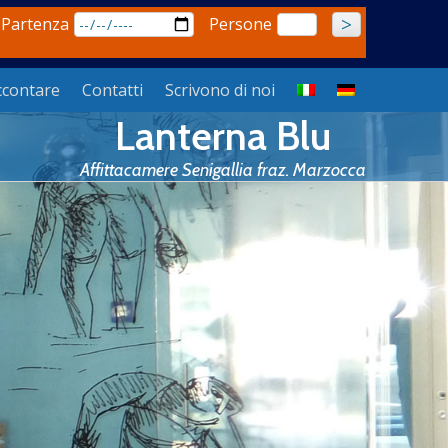
 Partenza
Persone
ccontare
Contatti
Scrivono di noi
Lanterna Blu
Affittacamere Senigallia fraz. Marzocca