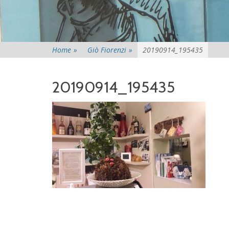
Home
»
Giò Fiorenzi
»
20190914_195435
20190914_195435