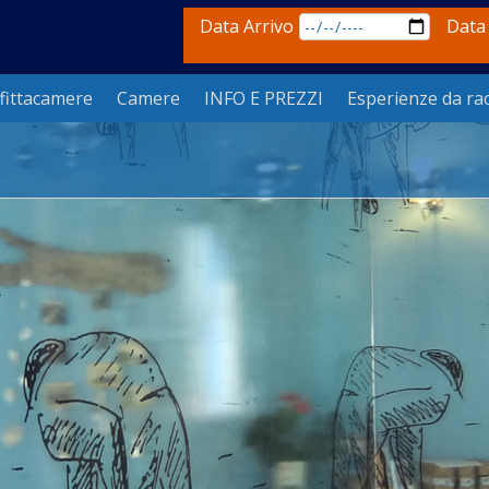
Data Arrivo
Data
fittacamere
Camere
INFO E PREZZI
Esperienze da ra