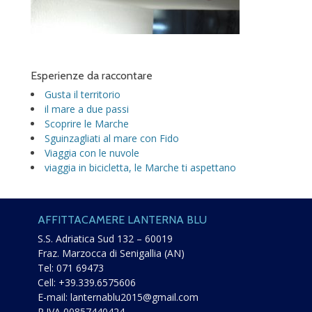
Esperienze da raccontare
Gusta il territorio
il mare a due passi
Scoprire le Marche
Sguinzagliati al mare con Fido
Viaggia con le nuvole
viaggia in bicicletta, le Marche ti aspettano
AFFITTACAMERE LANTERNA BLU
S.S. Adriatica Sud 132 – 60019
Fraz. Marzocca di Senigallia (AN)
Tel:
071 69473
Cell:
+39.339.6575606
E-mail:
lanternablu2015@gmail.com
P.IVA 00857440424