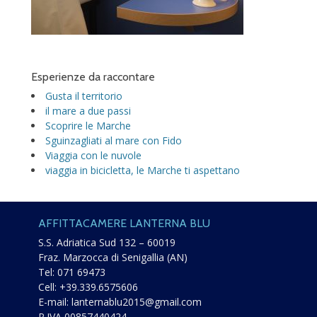
Esperienze da raccontare
Gusta il territorio
il mare a due passi
Scoprire le Marche
Sguinzagliati al mare con Fido
Viaggia con le nuvole
viaggia in bicicletta, le Marche ti aspettano
AFFITTACAMERE LANTERNA BLU
S.S. Adriatica Sud 132 – 60019
Fraz. Marzocca di Senigallia (AN)
Tel:
071 69473
Cell:
+39.339.6575606
E-mail:
lanternablu2015@gmail.com
P.IVA 00857440424