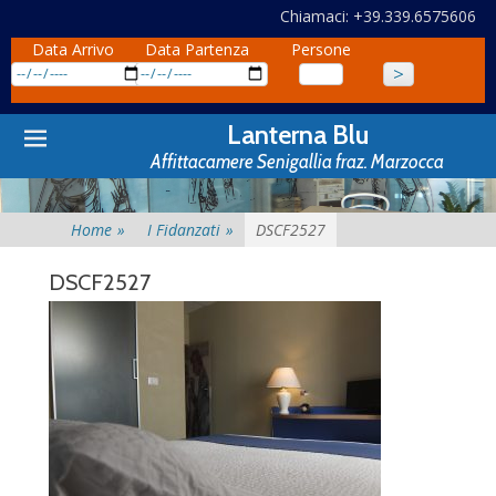
Chiamaci: +39.339.6575606
Data Arrivo
Data Partenza
Persone
Primary
Skip
Lanterna Blu
to
Menu
Affittacamere Senigallia fraz. Marzocca
content
Home
»
I Fidanzati
»
DSCF2527
DSCF2527