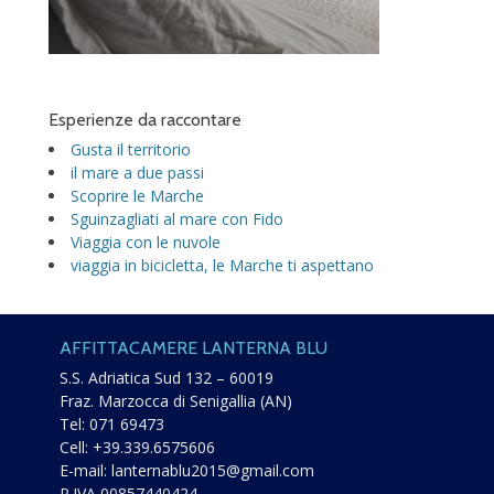
Esperienze da raccontare
Gusta il territorio
il mare a due passi
Scoprire le Marche
Sguinzagliati al mare con Fido
Viaggia con le nuvole
viaggia in bicicletta, le Marche ti aspettano
AFFITTACAMERE LANTERNA BLU
S.S. Adriatica Sud 132 – 60019
Fraz. Marzocca di Senigallia (AN)
Tel:
071 69473
Cell:
+39.339.6575606
E-mail:
lanternablu2015@gmail.com
P.IVA 00857440424