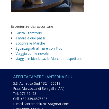
Esperienze da raccontare
Gusta il territorio
il mare a due passi
Scoprire le Marche
Sguinzagliati al mare con Fido
Viaggia con le nuvole
viaggia in bicicletta, le Marche ti aspettano
AFFITTACAMERE LANTERNA BLU
S.S. Adriatica Sud 132 – 60019
Fraz. Marzocca di Senigallia (AN)
Tel:
071 69473
Cell:
+39.339.6575606
E-mail:
lanternablu2015@gmail.com
P.IVA 00857440424