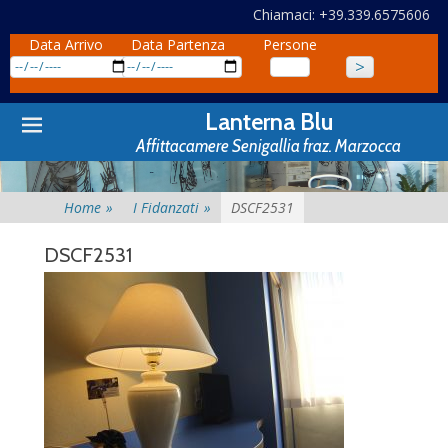
Chiamaci: +39.339.6575606
Data Arrivo
Data Partenza
Persone
Primary
Skip
Lanterna Blu
to
Menu
Affittacamere Senigallia fraz. Marzocca
content
Home
»
I Fidanzati
»
DSCF2531
DSCF2531