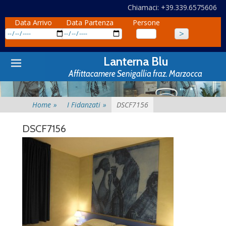
Chiamaci: +39.339.6575606
Data Arrivo
Data Partenza
Persone
Primary
Skip
Lanterna Blu
to
Menu
Affittacamere Senigallia fraz. Marzocca
content
Home
»
I Fidanzati
»
DSCF7156
DSCF7156