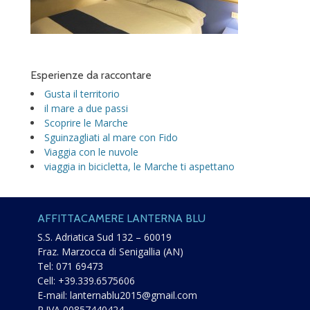
Esperienze da raccontare
Gusta il territorio
il mare a due passi
Scoprire le Marche
Sguinzagliati al mare con Fido
Viaggia con le nuvole
viaggia in bicicletta, le Marche ti aspettano
AFFITTACAMERE LANTERNA BLU
S.S. Adriatica Sud 132 – 60019
Fraz. Marzocca di Senigallia (AN)
Tel:
071 69473
Cell:
+39.339.6575606
E-mail:
lanternablu2015@gmail.com
P.IVA 00857440424