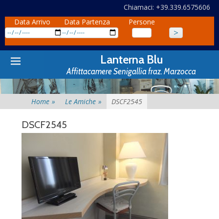
Chiamaci: +39.339.6575606
Data Arrivo
Data Partenza
Persone
Primary
Skip
Lanterna Blu
to
Menu
Affittacamere Senigallia fraz. Marzocca
content
Home
»
Le Amiche
»
DSCF2545
DSCF2545