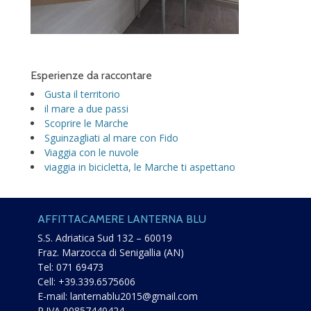
Esperienze da raccontare
Gusta il territorio
il mare a due passi
Scoprire le Marche
Sguinzagliati al mare con Fido
Viaggia con le nuvole
viaggia in bicicletta, le Marche ti aspettano
AFFITTACAMERE LANTERNA BLU
S.S. Adriatica Sud 132 – 60019
Fraz. Marzocca di Senigallia (AN)
Tel:
071 69473
Cell:
+39.339.6575606
E-mail:
lanternablu2015@gmail.com
P.IVA 00857440424