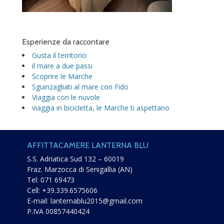
Esperienze da raccontare
Gusta il territorio
il mare a due passi
Scoprire le Marche
Sguinzagliati al mare con Fido
Viaggia con le nuvole
viaggia in bicicletta, le Marche ti aspettano
AFFITTACAMERE LANTERNA BLU
S.S. Adriatica Sud 132 – 60019
Fraz. Marzocca di Senigallia (AN)
Tel:
071 69473
Cell:
+39.339.6575606
E-mail:
lanternablu2015@gmail.com
P.IVA 00857440424