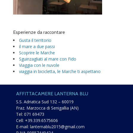
Esperienze da raccontare
Gusta il territorio
il mare a due passi
Scoprire le Marche
Sguinzagliati al mare con Fido
Viaggia con le nuvole
viaggia in bicicletta, le Marche ti aspettano
AFFITTACAMERE LANTERNA BLU
S.S. Adriatica Sud 132 – 60019
Fraz. Marzocca di Senigallia (AN)
Tel:
071 69473
Cell:
+39.339.6575606
E-mail:
lanternablu2015@gmail.com
P.IVA 00857440424