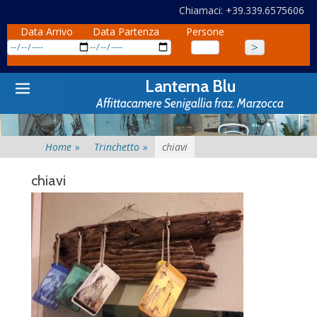
Chiamaci: +39.339.6575606
Data Arrivo
Data Partenza
Persone
Primary
Skip
Lanterna Blu
to
Menu
Affittacamere Senigallia fraz. Marzocca
content
Home
»
Trinchetto
»
chiavi
chiavi