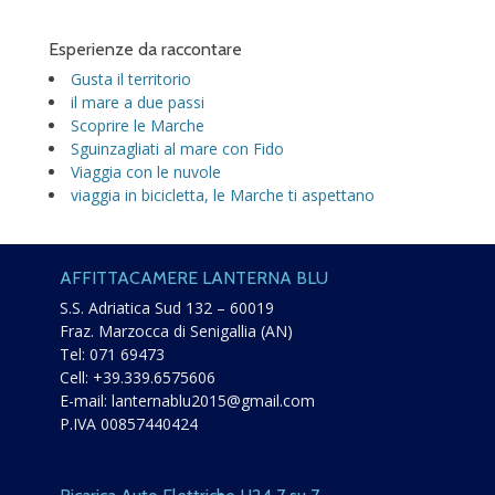
Esperienze da raccontare
Gusta il territorio
il mare a due passi
Scoprire le Marche
Sguinzagliati al mare con Fido
Viaggia con le nuvole
viaggia in bicicletta, le Marche ti aspettano
AFFITTACAMERE LANTERNA BLU
S.S. Adriatica Sud 132 – 60019
Fraz. Marzocca di Senigallia (AN)
Tel:
071 69473
Cell:
+39.339.6575606
E-mail:
lanternablu2015@gmail.com
P.IVA 00857440424