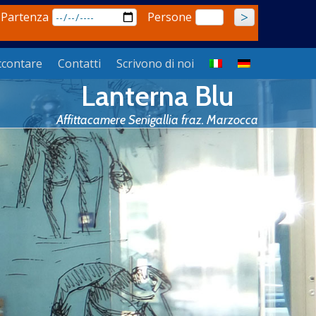
 Partenza
Persone
ccontare
Contatti
Scrivono di noi
Lanterna Blu
Affittacamere Senigallia fraz. Marzocca