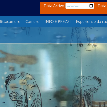
Data Arrivo
Data
fittacamere
Camere
INFO E PREZZI
Esperienze da ra