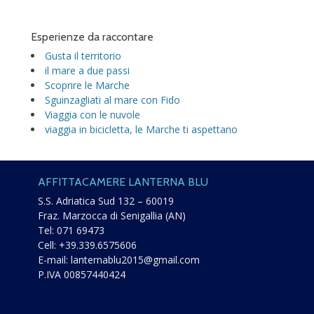
Esperienze da raccontare
Gusta il territorio
il mare a due passi
Scoprire le Marche
Sguinzagliati al mare con Fido
Viaggia con le nuvole
viaggia in bicicletta, le Marche ti aspettano
AFFITTACAMERE LANTERNA BLU
S.S. Adriatica Sud 132 – 60019
Fraz. Marzocca di Senigallia (AN)
Tel:
071 69473
Cell:
+39.339.6575606
E-mail:
lanternablu2015@gmail.com
P.IVA 00857440424