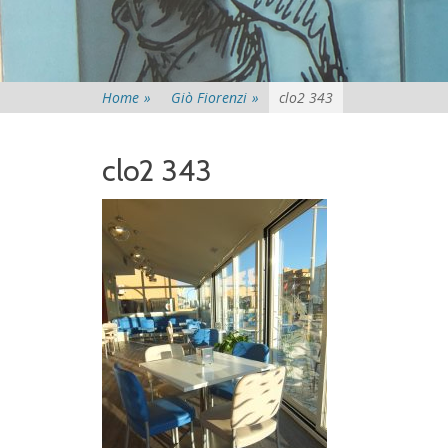
Home
»
Giò Fiorenzi
»
clo2 343
clo2 343