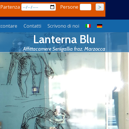
 Partenza
Persone
ccontare
Contatti
Scrivono di noi
Lanterna Blu
Affittacamere Senigallia fraz. Marzocca