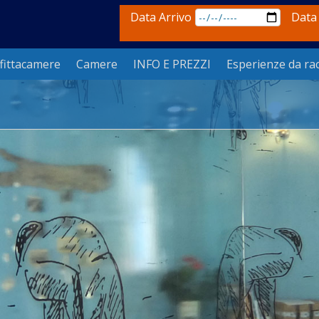
Data Arrivo
Data
fittacamere
Camere
INFO E PREZZI
Esperienze da ra