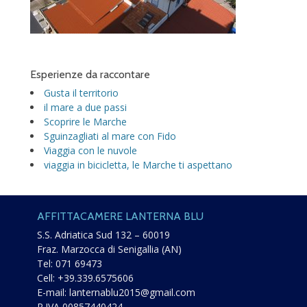
Esperienze da raccontare
Gusta il territorio
il mare a due passi
Scoprire le Marche
Sguinzagliati al mare con Fido
Viaggia con le nuvole
viaggia in bicicletta, le Marche ti aspettano
AFFITTACAMERE LANTERNA BLU
S.S. Adriatica Sud 132 – 60019
Fraz. Marzocca di Senigallia (AN)
Tel:
071 69473
Cell:
+39.339.6575606
E-mail:
lanternablu2015@gmail.com
P.IVA 00857440424