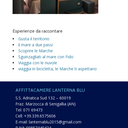
Esperienze da raccontare
Gusta il territorio
il mare a due passi
Scoprire le Marche
Sguinzagliati al mare con Fido
Viaggia con le nuvole
viaggia in bicicletta, le Marche ti aspettano
AFFITTACAMERE LANTERNA BLU
S.S. Adriatica Sud 132 – 60019
Fraz. Marzocca di Senigallia (AN)
Tel:
071 69473
Cell:
+39.339.6575606
E-mail:
lanternablu2015@gmail.com
P.IVA 00857440424