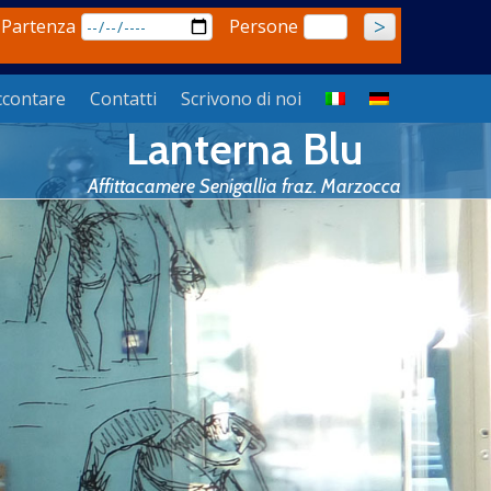
 Partenza
Persone
ccontare
Contatti
Scrivono di noi
Lanterna Blu
Affittacamere Senigallia fraz. Marzocca