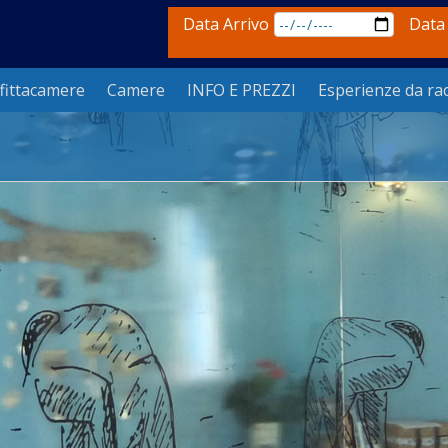
Data Arrivo
Data
fittacamere
Camere
INFO E PREZZI
Esperienze da ra