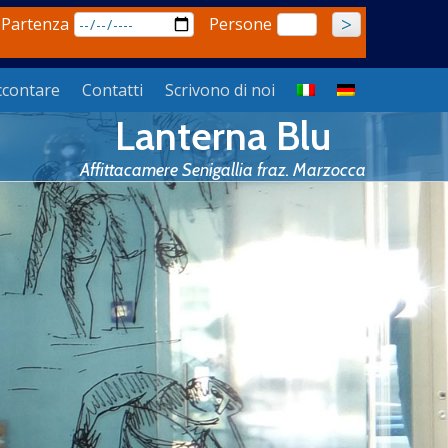
 Partenza
Persone
ccontare
Contatti
Scrivono di noi
Lanterna Blu
Affittacamere Senigallia fraz. Marzocca