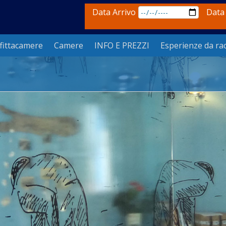
Data Arrivo
Data
fittacamere
Camere
INFO E PREZZI
Esperienze da ra