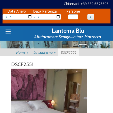
Chiamaci: +39.339.6575606
Data Arrivo
Data Partenza
Persone
Primary
Skip
Lanterna Blu
to
Menu
Affittacamere Senigallia fraz. Marzocca
content
Home
»
La Lanterna
»
DSCF2551
DSCF2551