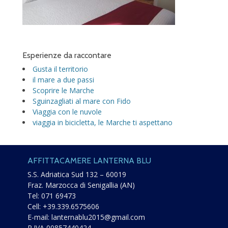
Esperienze da raccontare
Gusta il territorio
il mare a due passi
Scoprire le Marche
Sguinzagliati al mare con Fido
Viaggia con le nuvole
viaggia in bicicletta, le Marche ti aspettano
AFFITTACAMERE LANTERNA BLU
S.S. Adriatica Sud 132 – 60019
Fraz. Marzocca di Senigallia (AN)
Tel:
071 69473
Cell:
+39.339.6575606
E-mail:
lanternablu2015@gmail.com
P.IVA 00857440424