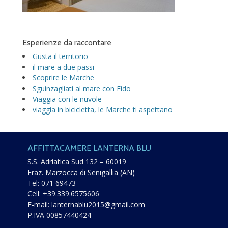
Esperienze da raccontare
Gusta il territorio
il mare a due passi
Scoprire le Marche
Sguinzagliati al mare con Fido
Viaggia con le nuvole
viaggia in bicicletta, le Marche ti aspettano
AFFITTACAMERE LANTERNA BLU
S.S. Adriatica Sud 132 – 60019
Fraz. Marzocca di Senigallia (AN)
Tel:
071 69473
Cell:
+39.339.6575606
E-mail:
lanternablu2015@gmail.com
P.IVA 00857440424