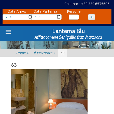
Chiamaci: +39.339.6575606
Data Arrivo
Data Partenza
Persone
Primary
Skip
Lanterna Blu
to
Menu
Affittacamere Senigallia fraz. Marzocca
content
Home
»
Il Pescatore
»
63
63