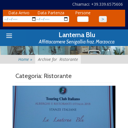
Chiamaci: +39.339.6575606
Data Arrivo
Data Partenza
Persone
Primary
Skip
Lanterna Blu
to
Menu
Affittacamere Senigallia fraz. Marzocca
content
Home
»
Archive for
Ristorante
Categoria:
Ristorante