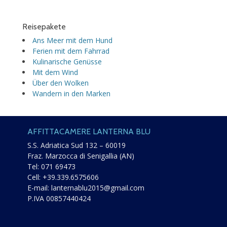
Reisepakete
Ans Meer mit dem Hund
Ferien mit dem Fahrrad
Kulinarische Genüsse
Mit dem Wind
Über den Wolken
Wandern in den Marken
AFFITTACAMERE LANTERNA BLU
S.S. Adriatica Sud 132 – 60019
Fraz. Marzocca di Senigallia (AN)
Tel:
071 69473
Cell:
+39.339.6575606
E-mail:
lanternablu2015@gmail.com
P.IVA 00857440424