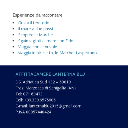
Esperienze da raccontare
Gusta il territorio
il mare a due passi
Scoprire le Marche
Sguinzagliati al mare con Fido
Viaggia con le nuvole
viaggia in bicicletta, le Marche ti aspettano
AFFITTACAMERE LANTERNA BLU
S.S. Adriatica Sud 132 – 60019
Fraz. Marzocca di Senigallia (AN)
Tel:
071 69473
Cell:
+39.339.6575606
E-mail:
lanternablu2015@gmail.com
P.IVA 00857440424