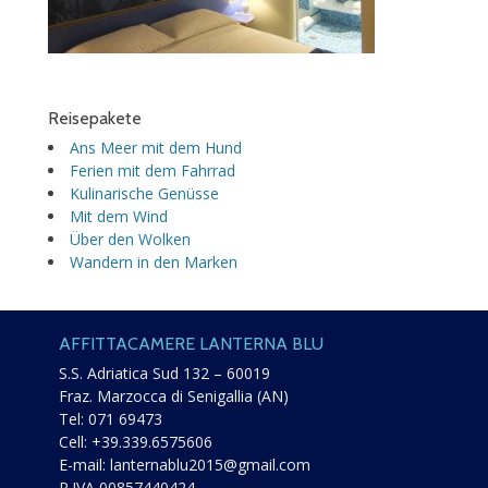
Reisepakete
Ans Meer mit dem Hund
Ferien mit dem Fahrrad
Kulinarische Genüsse
Mit dem Wind
Über den Wolken
Wandern in den Marken
AFFITTACAMERE LANTERNA BLU
S.S. Adriatica Sud 132 – 60019
Fraz. Marzocca di Senigallia (AN)
Tel:
071 69473
Cell:
+39.339.6575606
E-mail:
lanternablu2015@gmail.com
P.IVA 00857440424