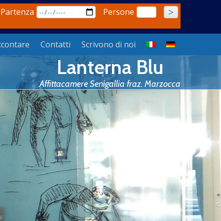
 Partenza
Persone
ccontare
Contatti
Scrivono di noi
Lanterna Blu
Affittacamere Senigallia fraz. Marzocca