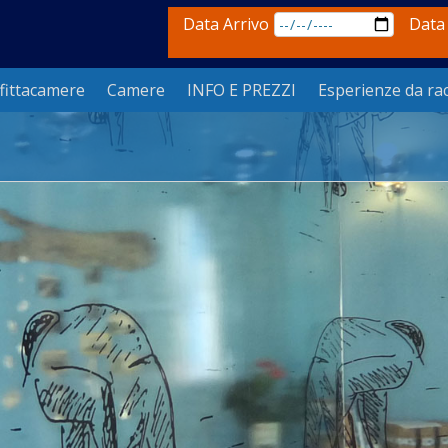
Data Arrivo
Data
fittacamere
Camere
INFO E PREZZI
Esperienze da ra