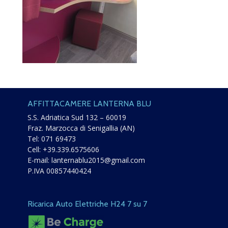
AFFITTACAMERE LANTERNA BLU
S.S. Adriatica Sud 132 – 60019
Fraz. Marzocca di Senigallia (AN)
Tel:
071 69473
Cell:
+39.339.6575606
E-mail:
lanternablu2015@gmail.com
P.IVA 00857440424
Ricarica Auto Elettriche H24 7 su 7