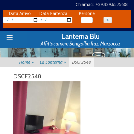
Chiamaci: +39.339.6575606
Data Arrivo
Data Partenza
Persone
Primary
Skip
Lanterna Blu
to
Menu
Affittacamere Senigallia fraz. Marzocca
content
Home
»
La Lanterna
»
DSCF2548
DSCF2548