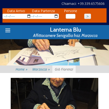
Chiamaci: +39.339.6575606
Data Arrivo
Data Partenza
Persone
Primary
Skip
Lanterna Blu
to
Menu
Affittacamere Senigallia fraz. Marzocca
content
Home
»
Marzocca
»
Giò Fiorenzi