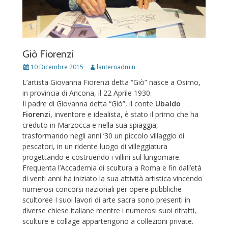
Giò Fiorenzi
Posted
Author
10 Dicembre 2015
lanternadmin
on
L’artista Giovanna Fiorenzi detta “Giò” nasce a Osimo,
in provincia di Ancona, il 22 Aprile 1930.
Il padre di Giovanna detta “Giò”, il conte
Ubaldo
Fiorenzi
, inventore e idealista, è stato il primo che ha
creduto in Marzocca e nella sua spiaggia,
trasformando negli anni ’30 un piccolo villaggio di
pescatori, in un ridente luogo di villeggiatura
progettando e costruendo i villini sul lungomare.
Frequenta l’Accademia di scultura a Roma e fin dall’età
di venti anni ha iniziato la sua attività artistica vincendo
numerosi concorsi nazionali per opere pubbliche
scultoree I suoi lavori di arte sacra sono presenti in
diverse chiese italiane mentre i numerosi suoi ritratti,
sculture e collage appartengono a collezioni private.