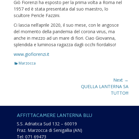
Giò Fiorenzi ha esposto per la prima volta a Roma nel
1957 ed è stata presentata dal suo maestro, lo
scultore Pericle Fazzini.
Ci lascia nell’aprile 2020, il suo mese, con le angosce
del momento della pandemia del corona virus, ma
anche in mezzo ad un mare di fiori. Ciao Giovanna,
splendida e luminosa ragazza dagli occhi fiordaliso!
www.giofiorenzi.it
Categories
Marzocca
Navigazione
Next →
Next
QUELLA LANTERNA SA
articoli
post:
TUTTO!!!
AFFITTACAMERE LANTERNA BLU
S.S. Adriatica Sud 132 – 60019
Fraz. Marzocca di Senigallia (AN)
Tel:
071 69473