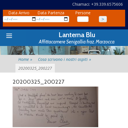
Chiamaci: +39.339.6575606
Data Arrivo
Data Partenza
Persone
Primary
Skip
Lanterna Blu
to
Menu
Affittacamere Senigallia fraz. Marzocca
content
Home
»
Cosa scrivono i nostri ospiti
»
20200325_200227
20200325_200227