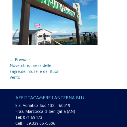
Navigazione
← Previous
Previous
Novembre, mese delle
articoli
post:
sagre,dei musei e del Buon
Vento
AFFITTACAMERE LANTERNA BLU
S.S. Adriatica Sud 132 – 60019
Fraz. Marzocca di Senigallia (AN)
Tel:
071 69473
Cell:
+39.339.6575606