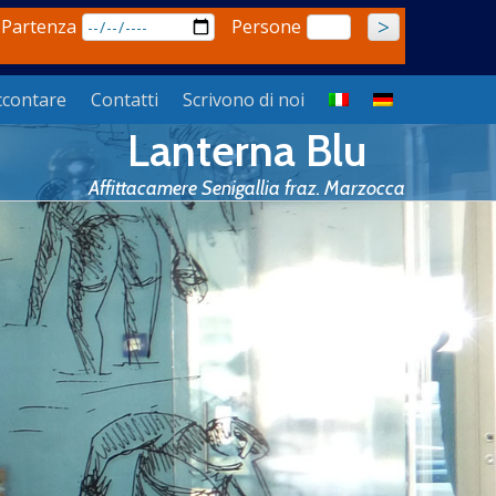
 Partenza
Persone
ccontare
Contatti
Scrivono di noi
Lanterna Blu
Affittacamere Senigallia fraz. Marzocca