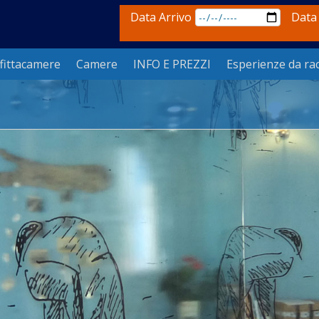
Data Arrivo
Data
fittacamere
Camere
INFO E PREZZI
Esperienze da ra