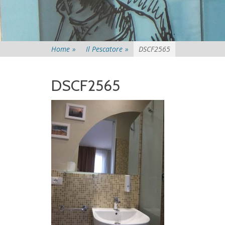
Home
»
Il Pescatore
»
DSCF2565
DSCF2565